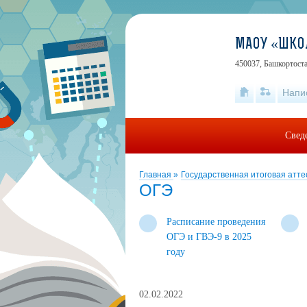
МАОУ «ШКО
450037, Башкортоста
Напи
Свед
Главная
»
Государственная итоговая атт
ОГЭ
Расписание проведения
ОГЭ и ГВЭ-9 в 2025
году
02.02.2022