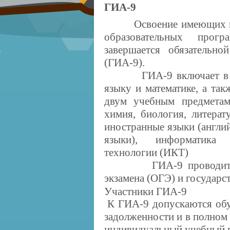
ГИА-9
Освоение имеющих госу
образовательных прог
завершается обязательно
(ГИА-9).
ГИА-9 включает в себя
языку и математике, а та
двум учебным предметам
химия, биология, литерат
иностранные языки (англи
языки), информатика 
технологии (ИКТ)
ГИА-9 проводится в 
экзамена (ОГЭ) и государс
Участники ГИА-9
К ГИА-9 допускаются об
·
задолженности и в полном
индивидуальный учебный 