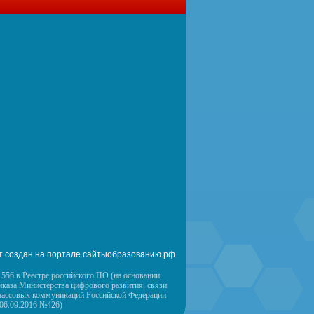
т создан на портале сайтыобразованию.рф
556 в Реестре российского ПО (на основании
иказа Министерства цифрового развития, связи
массовых коммуникаций Российской Федерации
 06.09.2016 №426)