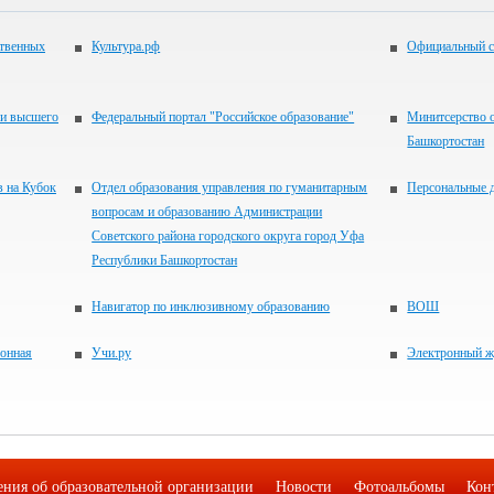
ственных
Культура.рф
Официальный с
 и высшего
Федеральный портал "Российское образование"
Минитсерство 
Башкортостан
в на Кубок
Отдел образования управления по гуманитарным
Персональные 
вопросам и образованию Администрации
Советского района городского округа город Уфа
Республики Башкортостан
Навигатор по инклюзивному образованию
ВОШ
ронная
Учи.ру
Электронный ж
ения об образовательной организации
Новости
Фотоальбомы
Кон