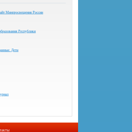
айт Минпросвещения России
образования Республики
данные. Дети
урнал
такты