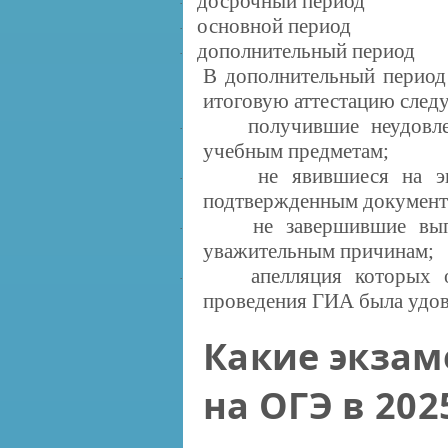
досрочный период
·
основной период
·
дополнительный период
·
В дополнительный период
итоговую аттестацию след
получившие неудовл
·
учебным предметам;
не явившиеся на э
·
подтвержденным документ
не завершившие вы
·
уважительным причинам;
апелляция которых 
·
проведения ГИА была удов
Какие экзам
на ОГЭ в 202