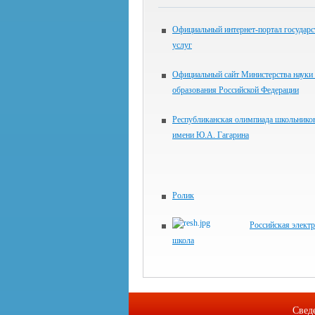
Официальный интернет-портал государ
услуг
Официальный сайт Министерства науки
образования Российской Федерации
Республиканская олимпиада школьнико
имени Ю.А. Гагарина
Ролик
Российская элект
школа
Свед