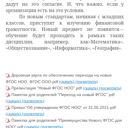
дадут на это согласие
.
И
,
что важно
,
если у
организации есть на это условия
.
По новым стандартам
,
начиная с младших
классов
,
приступят к изучению финансовой
грамотности
.
Новый предмет не появится
—
обучение будет проходить в рамках таких
дисциплин
,
например
,
как
«
Математика
»
,
«
Обществознание
»
,
«
Информатика
»
,
«
География
»
.
Дорожная карта по обеспечению перехода на новые
ФГОС НОО, ФГОС ООО.pdf
(скачать)
(посмотреть)
Презентация "Новый ФГОС НОО".pdf
(скачать)
(посмотреть)
Памятка для родителей "Переход на новый ФГОС".pdf
(скачать)
(посмотреть)
Приказ "Об утверждении ФГОС НОО" от 31.05.2021.pdf
(скачать)
(посмотреть)
Памятка для родителей "Преимущества Нового ФГОС для
НОО".pdf
(скачать)
(посмотреть)