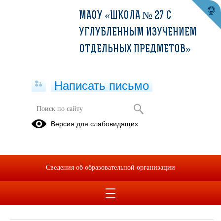
МАОУ «ШКОЛА № 27 С
УГЛУБЛЕННЫМ ИЗУЧЕНИЕМ
ОТДЕЛЬНЫХ ПРЕДМЕТОВ»
Написать письмо
Обращения граждан
Версия для слабовидящих
При помощи данного сервиса вы можете узнать о ходе
рассмотрения вашего обращения, для этого необходимо ввести
номер обращения, присвоенный сервисом в автоматическом
Сведения об образовательной организации
режиме при подаче обращения через электронную форму. Номер
обращения отправляется на электронный адрес, который вы
указывали при подаче обращения в электронной форме.