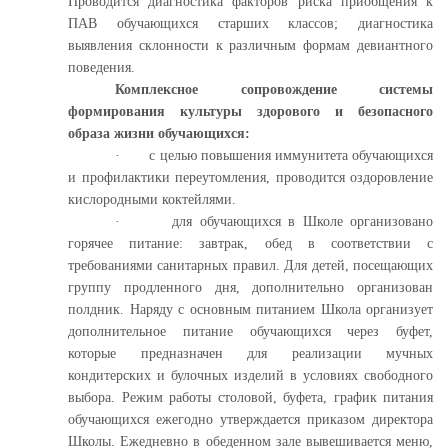
Проводится диагностика факторов риска приобщения к
ПАВ обучающихся старших классов; диагностика
выявления склонности к различным формам девиантного
поведения.
Комплексное сопровождение системы
формирования культуры здорового
и безопасного
образа жизни обучающихся:
·
с целью повышения иммунитета обучающихся
и профилактики переутомления, проводится оздоровление
кислородными коктейлями.
·
для обучающихся в Школе организовано
горячее питание: завтрак, обед в соответствии с
требованиями санитарных правил. Для детей, посещающих
группу продленного дня, дополнительно организован
полдник. Наряду с основным питанием Школа организует
дополнительное питание обучающихся через буфет,
которые предназначен для реализации мучных
кондитерских и булочных изделий в условиях свободного
выбора. Режим работы столовой, буфета, график питания
обучающихся ежегодно утверждается приказом директора
Школы. Ежедневно в обеденном зале вывешивается меню,