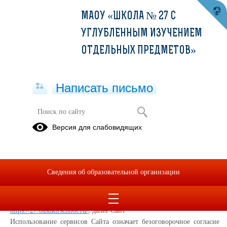
МАОУ «ШКОЛА № 27 С
УГЛУБЛЕННЫМ ИЗУЧЕНИЕМ
ОТДЕЛЬНЫХ ПРЕДМЕТОВ»
Написать письмо
Политика конфиденциальности
Версия для слабовидящих
Настоящая Политика конфиденциальности (далее – Политика
конфиденциальности) персональных данных Муниципальное
автономное общеобразовательное учреждение «Школа № 27 с
Сведения об образовательной организации
углубленным изучением отдельных предметов» городского округа
город Уфа Республика Башкортостан, (далее – Администрация
Сайта) применяется при использовании в сети Интернет по адресу:
https://27.bashkirschool.ru/
, далее Сайт
Использование сервисов Сайта означает безоговорочное согласие