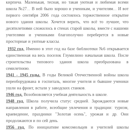
кирпича. Маленькая, тесная, но такая уютная и любимая всеми
школа №27... В ней было хорошо и ученикам, и учителям... И вот
первого сентября 2006 года состоялось торжественное открытие
нового здания школы. Хочется верить, что всё то лучшее, что
десятилетиями сложилось в стенах старой школы, вместе с нашими
учителями и учениками благополучно переберется в новые
просторные и уютные классы.
1932 год.
Именно в этот год на базе библиотеки №6 открывается
единственная на весь поселок Глумилино начальная школа. После
строительства типового здания школа преобразована в
семилетнюю.
1941 - 1945 годы.
В годы Великой Отечественной войны школа
переоборудована в госпиталь, многие учителя и бывшие ученики
ушли на фронт, встали у заводских станков.
1946 год.
Возобновляется учебная деятельность в школе.
1948 год.
Школа получила статус средней. Зарождаются новые
направления в работе, всеобщие увлечения и традиции: туризм,
краеведение, праздники "Золотая осень", урожая и др. Они
продолжаются и по сей день.
1956 год.
По инициативе комсомольцев и учителей школы