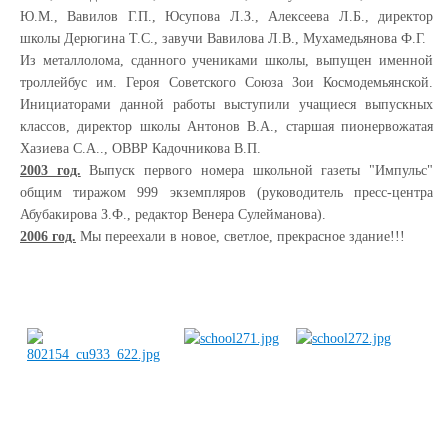
Ю.М., Вавилов Г.П., Юсупова Л.З., Алексеева Л.Б., директор
школы Дерюгина Т.С., завучи Вавилова Л.В., Мухамедьянова Ф.Г.
Из металлолома, сданного учениками школы, выпущен именной
троллейбус им. Героя Советского Союза Зои Космодемьянской.
Инициаторами данной работы выступили учащиеся выпускных
классов, директор школы Антонов В.А., старшая пионервожатая
Хазиева С.А.., ОВВР Кадочникова В.П.
2003 год.
Выпуск первого номера школьной газеты "Импульс"
общим тиражом 999 экземпляров (руководитель пресс-центра
Абубакирова З.Ф., редактор Венера Сулейманова).
2006 год.
Мы переехали в новое, светлое, прекрасное здание!!!