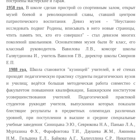
построены мастерские и гараж.
1958 год.
В школе сделан пристрой со спортивным залом, открыт
музей боевой и революционной славы, ставший центром
патриотического воспитания. Девиз музея - "Неустанно
исследовать подвиг Родины, вписывать в него новые страницы,
чтить память тех, кто его совершил" - стал девизом многих
поколений школьников. Основателями музея были 8г класс, его
классный руководитель Вавилова Л.В., комсорг школы
Галяутдинова И., учитель Вавилов Г.В., директор школы Смирнов
Е.П.
1988 год.
Школа становится "кузницей" учителей, в её стенах
проходят педагогическую практику студенты педагогических вузов
и училищ; ведётся большая методическая работа совместно с
факультетом повышения квалификации, Башкирским институтом
усовершенствования учителей. Педагогической практикой
студентов рукводят учителя, выпускники которых показали
блестящие результаты в предметных олимпидах различных
уровней, при поступлении в высшие и средние специальные
учебные заведения: Синицына Э.Ю., Севрюкова Н.А., Панько Л.А.,
Муртазина Ф.Х., Фарофонтова Т.И., Даушева Ж.М., Аминева
Н.М., Гильдина Е.Л., Байкова А.Г., Халиуллина С.Р., Никитина