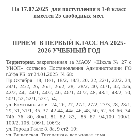
На 17.07.2025 для поступления в 1-й класс
имеется 25 свободных мест
ПРИЕМ В ПЕРВЫЙ КЛАСС НА 2025-
2026 УЧЕБНЫЙ ГОД
Территория
, закрепленная за МАОУ «Школа № 27 с
УИОП» согласно Постановления Администрации ГО
г.Уфа РБ от 24.01.2025 № 68:
Пр.Октября
18, 18/1, 18/2, 18/3, 20,
22, 22/1, 22/2, 24,
24/1, 24
/
2
, 26, 26/1, 26/2, 28,
28/2,
40, 40/1, 42, 42а,
42/2, 44,
44/1, 44/2, 46, 46/1, 46
/
2
, 48, 48/1, 48/2, 50,
50/1,
52, 52/1, 52/2, 54;
ул. Комсомольская 24, 26, 27, 27/1, 27/2, 27/3, 28, 28/1,
29,
31, 31/1, 35, 37, 42,
44, 44а, 46, 48, 50, 52, 58, 66, 74,
74б, 76, 80, 80к1,
81,
82,
83,
85, 87, 94,
100, 100/1,
100/2, 106, 106/1, 106/3;
ул. Города Галле
8, 8а, 9 ст2, 10;
ул. Вишерская, Тихорецкая- все жилые дома.