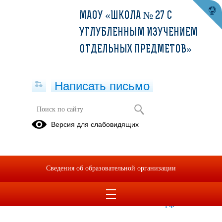
МАОУ «ШКОЛА № 27 С
УГЛУБЛЕННЫМ ИЗУЧЕНИЕМ
ОТДЕЛЬНЫХ ПРЕДМЕТОВ»
Написать письмо
Прием в школу
Версия для слабовидящих
Прием в 10
Индивидуальный
Тестирования
класс на
отбор в 5-й
для
2025-2026
класс
иностранных
Сведения об образовательной организации
уч год
граждан и
граждан без
гражданства
РФ