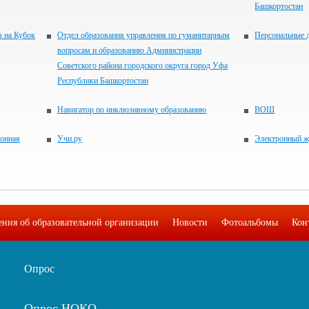
Башкортостан
в на Кубок
Отдел образования управления по гуманитарным
Персональные 
вопросам и образованию Администрации
Советского района городского округа город Уфа
Республики Башкортостан
Навигатор по инклюзивному образованию
ВОШ
ронная
Учи.ру
Электронный ж
ения об образовательной организации
Новости
Фотоальбомы
Кон
Опрос
Опрос НОКО