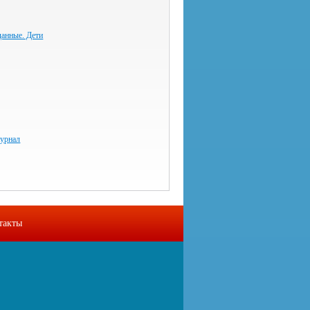
данные. Дети
урнал
такты