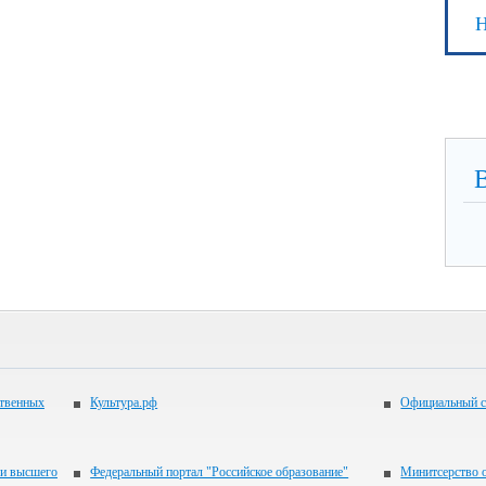
Н
ственных
Культура.рф
Официальный с
 и высшего
Федеральный портал "Российское образование"
Минитсерство 