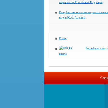
образования Российской Федерации
Республиканская олимпиада школьнико
имени Ю.А. Гагарина
Ролик
Российская элект
школа
Свед