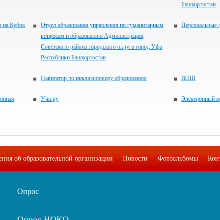
Башкортостан
в на Кубок
Отдел образования управления по гуманитарным
Персональные 
вопросам и образованию Администрации
Советского района городского округа город Уфа
Республики Башкортостан
Навигатор по инклюзивному образованию
ВОШ
ронная
Учи.ру
Электронный ж
ения об образовательной организации
Новости
Фотоальбомы
Кон
Опрос
Опрос НОКО