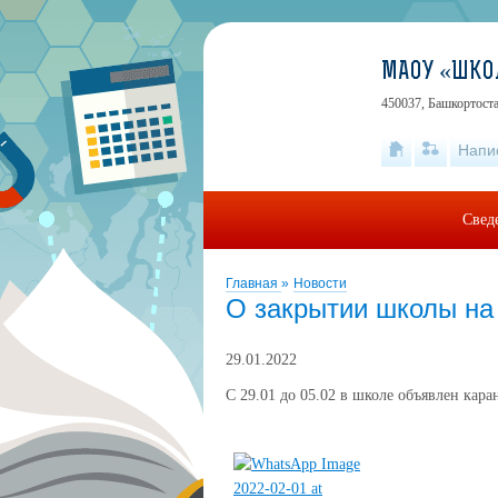
МАОУ «ШКО
450037, Башкортоста
Напи
Свед
Главная
»
Новости
О закрытии школы на
29.01.2022
С 29.01 до 05.02 в школе объявлен кар