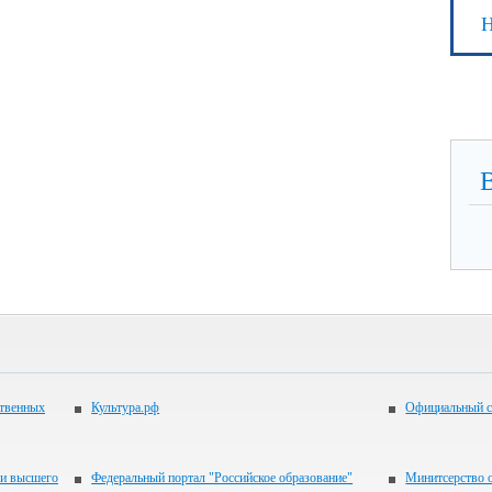
Н
ственных
Культура.рф
Официальный с
 и высшего
Федеральный портал "Российское образование"
Минитсерство 