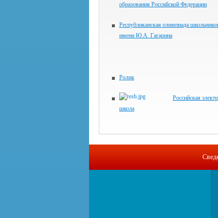
образования Российской Федерации
Республиканская олимпиада школьнико
имени Ю.А. Гагарина
Ролик
Российская элект
школа
Свед