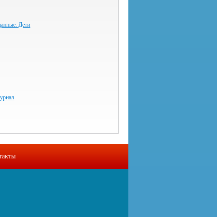
данные. Дети
урнал
такты