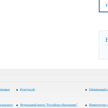
Н
ственных
Культура.рф
Официальный с
 и высшего
Федеральный портал "Российское образование"
Минитсерство 