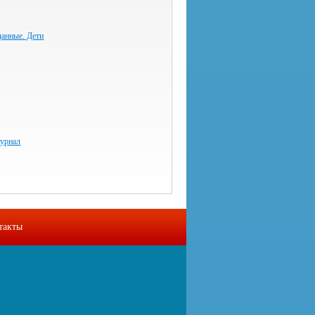
данные. Дети
урнал
такты