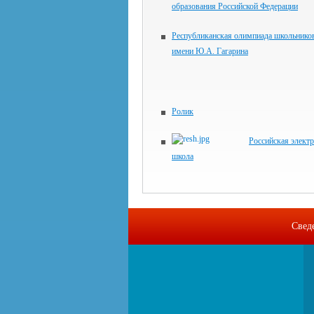
образования Российской Федерации
Республиканская олимпиада школьнико
имени Ю.А. Гагарина
Ролик
Российская элект
школа
Свед