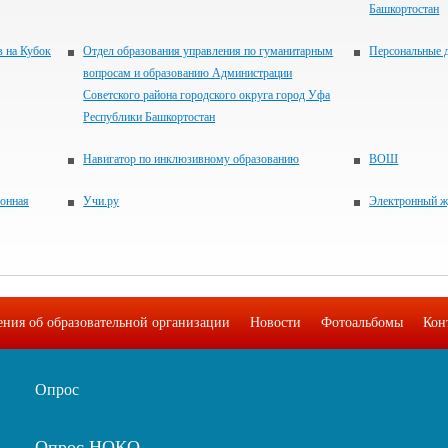
Башкортостан
в на Кубок
Отдел образования управления по гуманитарным
Персональные 
вопросам и образованию Администрации
Советского района городского округа город Уфа
Республики Башкортостан
Навигатор по инклюзивному образованию
ВОШ
ронная
Учи.ру
Электронный ж
ения об образовательной организации
Новости
Фотоальбомы
Кон
Опрос
Опрос НОКО