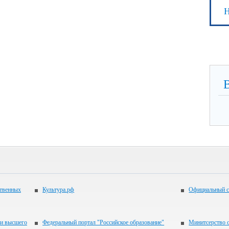
Н
ственных
Культура.рф
Официальный с
 и высшего
Федеральный портал "Российское образование"
Минитсерство 