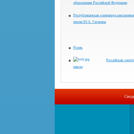
образования Российской Федерации
Республиканская олимпиада школьнико
имени Ю.А. Гагарина
Ролик
Российская элект
школа
Свед