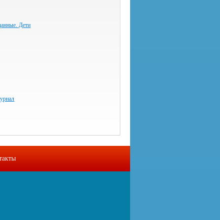
данные. Дети
урнал
такты