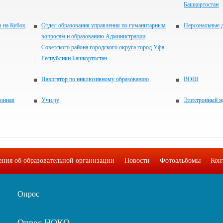
Башкортостан
в на Кубок
Отдел образования управления по гуманитарным
Персональные 
вопросам и образованию Администрации
Советского района городского округа город Уфа
Республики Башкортостан
Навигатор по инклюзивному образованию
ВОШ
ронная
Учи.ру
Электронный ж
ения об образовательной организации
Новости
Фотоальбомы
Кон
Опрос
Опрос НОКО