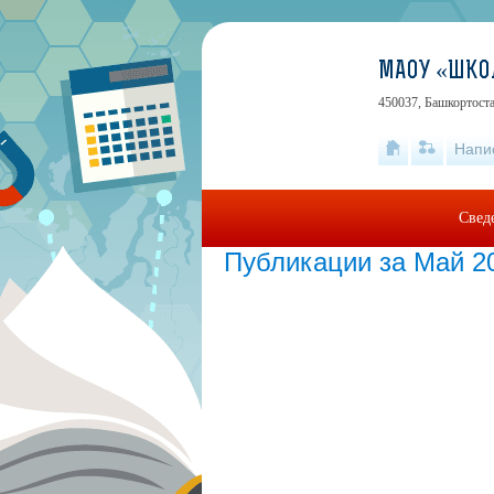
МАОУ «ШКО
450037, Башкортоста
Напи
Свед
Публикации за Май 2